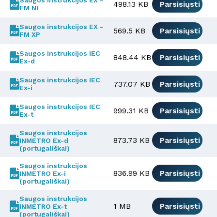
Saugos instrukcijos EX -
498.13 KB
Parsisiųsti
FM NI
Saugos instrukcijos EX -
569.5 KB
Parsisiųsti
FM XP
Saugos instrukcijos IEC
848.44 KB
Parsisiųsti
Ex-d
Saugos instrukcijos IEC
737.07 KB
Parsisiųsti
Ex-i
Saugos instrukcijos IEC
999.31 KB
Parsisiųsti
Ex-t
Saugos instrukcijos
873.73 KB
Parsisiųsti
INMETRO Ex-d
(portugališkai)
Saugos instrukcijos
836.99 KB
Parsisiųsti
INMETRO Ex-i
(portugališkai)
Saugos instrukcijos
1 MB
Parsisiųsti
INMETRO Ex-t
(portugališkai)