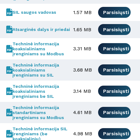
1.57 MB
Parsisiųsti
SIL saugos vadovas
1.65 MB
Parsisiųsti
Atsarginės dalys ir priedai
Techninė informacija
3.31 MB
Parsisiųsti
koaksialiniams
įrenginiams su Modbus
Techninė informacija
3.68 MB
Parsisiųsti
koaksialiniams
įrenginiams su SIL
Techninė informacija
3.14 MB
Parsisiųsti
koaksialiniams
įrenginiams be SIL
Techninė informacija
4.61 MB
Parsisiųsti
standartiniams
įrenginiams su Modbus
Techninė informacija SIL
4.98 MB
Parsisiųsti
įrenginiams (be
koaksialinių)