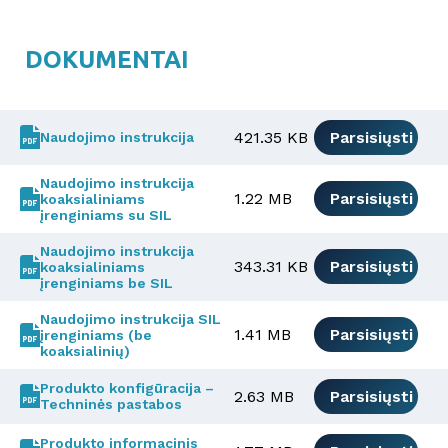
DOKUMENTAI
421.35 KB
Parsisiųsti
Naudojimo instrukcija
Naudojimo instrukcija
1.22 MB
Parsisiųsti
koaksialiniams
įrenginiams su SIL
Naudojimo instrukcija
343.31 KB
Parsisiųsti
koaksialiniams
įrenginiams be SIL
Naudojimo instrukcija SIL
1.41 MB
Parsisiųsti
įrenginiams (be
koaksialinių)
Produkto konfigūracija –
2.63 MB
Parsisiųsti
Techninės pastabos
Produkto informacinis