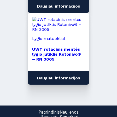
Daugiau informacijos
Lygio matuokliai
UWT rotacinis mentės
lygio jutiklis Rotonivo®
– RN 3005
Daugiau informacijos
Pagrindinis
Naujienos
Servisas
Kontaktai