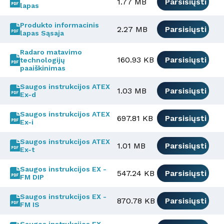
1.77 MB
Parsisiųsti
lapas
Produkto informacinis
2.27 MB
Parsisiųsti
lapas Sąsaja
Radaro matavimo
160.93 KB
Parsisiųsti
technologijų
paaiškinimas
Saugos instrukcijos ATEX
1.03 MB
Parsisiųsti
Ex-d
Saugos instrukcijos ATEX
697.81 KB
Parsisiųsti
Ex-i
Saugos instrukcijos ATEX
1.01 MB
Parsisiųsti
Ex-t
Saugos instrukcijos EX -
547.24 KB
Parsisiųsti
FM DIP
Saugos instrukcijos EX -
870.78 KB
Parsisiųsti
FM IS