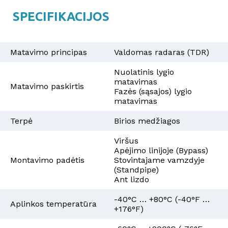
SPECIFIKACIJOS
Matavimo principas
Valdomas radaras (TDR)
Nuolatinis lygio
matavimas
Matavimo paskirtis
Fazės (sąsajos) lygio
matavimas
Terpė
Birios medžiagos
Viršus
Apėjimo linijoje (Bypass)
Montavimo padėtis
Stovintajame vamzdyje
(Standpipe)
Ant lizdo
-40°C … +80°C (-40°F …
Aplinkos temperatūra
+176°F)