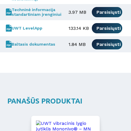
Techninė informacija
3.97 MB
Parsisiųsti
standartiniam įrenginiui
133.14 KB
Parsisiųsti
UWT LevelApp
1.84 MB
Parsisiųsti
Baltasis dokumentas
PANAŠŪS PRODUKTAI