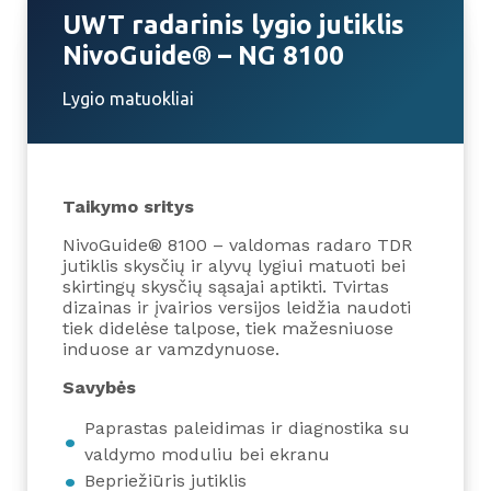
UWT radarinis lygio jutiklis
NivoGuide® – NG 8100
Lygio matuokliai
Taikymo sritys
NivoGuide® 8100 – valdomas radaro TDR
jutiklis skysčių ir alyvų lygiui matuoti bei
skirtingų skysčių sąsajai aptikti. Tvirtas
dizainas ir įvairios versijos leidžia naudoti
tiek didelėse talpose, tiek mažesniuose
induose ar vamzdynuose.
Savybės
Paprastas paleidimas ir diagnostika su
valdymo moduliu bei ekranu
Bepriežiūris jutiklis