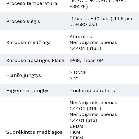
-60°C ... +200°C (-76°F ...
Proceso temperatūra
+392°F)
-1 bar … +40 bar (-14.5 psi
Proceso slėgis
… +580 psi)
Aliuminis
Korpuso medžiaga
Nerūdijantis plienas
1.4404 (316L)
Korpuso apsaugos klasė
IP68, Tipas 6P
≥ DN25
Flanšo jungtys
≥ 1"
Higieninės jungtys
Triclamp adapteris
Nerūdijantis plienas
1.4404 (316L)
Nerūdijantis plienas
1.4401 (316)
EPDM
Sudrėkintos medžiagos
FKM
FFKM