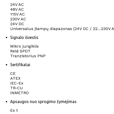
24V AC
48V AC
115V AC
230V AC
24V DC
Universalus įtampų diapazonas (24V DC / 22…230V 
Signalo išvestis
Mikro jungiklis
Relė SPDT
Tranzistorius PNP
Sertifikatai
CE
ATEX
IEC-Ex
TR-CU
INMETRO
Apsaugos nuo sprogimo žymėjimas
Ex t