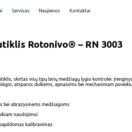
i
Servisas
Naujienos
Kontaktai
utiklis Rotonivo® – RN 3003
jutiklis, skirtas visų tipų birių medžiagų lygio kontrolei. Įrengin
lėgio, atsparus dulkėms, apnašoms bei mechaniniam poveikiu
oms bei abrazyvinėms medžiagoms
laikiam naudojimui
 papildomas kalibravimas