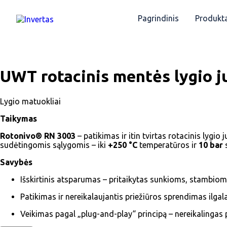
Pagrindinis
Produkta
UWT rotacinis mentės lygio j
Lygio matuokliai
Taikymas
Rotonivo® RN 3003
– patikimas ir itin tvirtas rotacinis lygio 
sudėtingomis sąlygomis – iki
+250 °C
temperatūros ir
10 bar
s
Savybės
Išskirtinis atsparumas – pritaikytas sunkioms, stambi
Patikimas ir nereikalaujantis priežiūros sprendimas ilga
Veikimas pagal „plug-and-play“ principą – nereikalingas