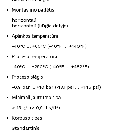
Montavimo padėtis
horizontali
horizontali (kūgio dalyje)
Aplinkos temperatūra
-40°C … +60°C (-40°F … +140°F)
Proceso temperatūra
-40°C ... +250°C (-40°F … +482°F)
Proceso slėgis
-0,9 bar ... +10 bar (-13.1 psi … +145 psi)
Minimali jautrumo riba
> 15 g/l (> 0,9 lbs/ft³)
Korpuso tipas
Standartinis