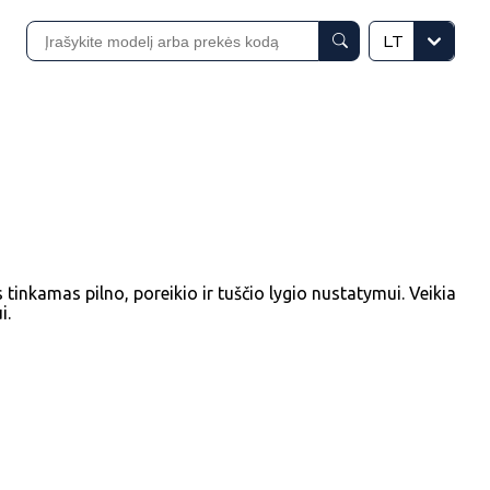
LT
ys tinkamas pilno, poreikio ir tuščio lygio nustatymui. Veikia
i.