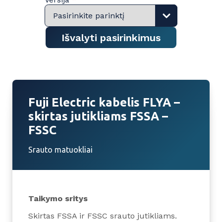
Išvalyti pasirinkimus
Fuji Electric kabelis FLYA –
skirtas jutikliams FSSA –
FSSC
Srauto matuokliai
Taikymo sritys
Skirtas FSSA ir FSSC srauto jutikliams.