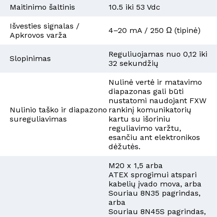
Maitinimo šaltinis
10.5 iki 53 Vdc
Išvesties signalas /
4–20 mA / 250 Ω (tipinė)
Apkrovos varža
Reguliuojamas nuo 0,12 iki
Slopinimas
32 sekundžių
Nulinė vertė ir matavimo
diapazonas gali būti
nustatomi naudojant FXW
Nulinio taško ir diapazono
rankinį komunikatorių
sureguliavimas
kartu su išoriniu
reguliavimo varžtu,
esančiu ant elektronikos
dėžutės.
M20 x 1,5 arba
ATEX sprogimui atspari
kabelių įvado mova, arba
Souriau 8N35 pagrindas,
arba
Souriau 8N45S pagrindas,