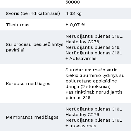
50000
Svoris (be indikatoriaus)
4,33 kg
Tikslumas
± 0,07 %
Nerūdijantis plienas 316L,
Hastelloy C276,
Su procesu besiliečiantys
Nerūdijantis plienas 316,
paviršiai
Nerūdijantis plienas 316L
+ Auksavimas
Standartas: mažo vario
kiekio aliuminio lydinys su
poliuretano epoksidine
Korpuso medžiagos
danga (2 sluoksniai)
Pasirinktinai: nerūdijantis
plienas 316.
Nerūdijantis plienas 316L
Hastelloy C276
Membranos medžiagos
Nerūdijantis plienas 316L
+ auksavimas