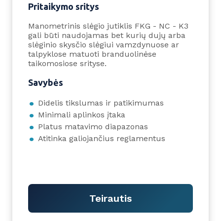
Pritaikymo sritys
Manometrinis slėgio jutiklis FKG - NC - K3
gali būti naudojamas bet kurių dujų arba
slėginio skysčio slėgiui vamzdynuose ar
talpyklose matuoti branduolinėse
taikomosiose srityse.
Savybės
Didelis tikslumas ir patikimumas
Minimali aplinkos įtaka
Platus matavimo diapazonas
Atitinka galiojančius reglamentus
Teirautis