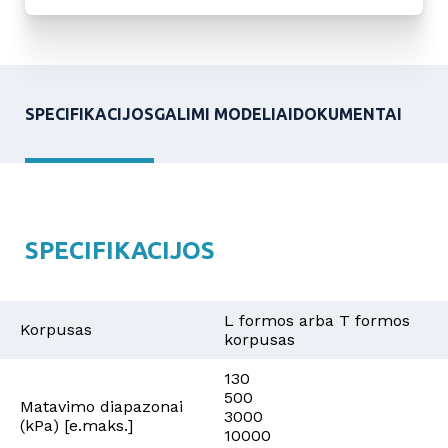
SPECIFIKACIJOS
GALIMI MODELIAI
DOKUMENTAI
SPECIFIKACIJOS
L formos arba T formos
Korpusas
korpusas
130
500
Matavimo diapazonai
3000
(kPa) [e.maks.]
10000