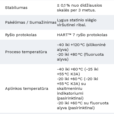
± 0,1 % nuo didžiausios
Stabilumas
skalės per 3 metus.
Lygus statinio slėgio
Pakėlimas / Sumažinimas
viršutinei ribai.
Ryšio protokolas
HART™ 7 ryšio protokolas
-40 iki +120 °C (silikoninė
alyva)
Proceso temperatūra
-20 iki +80 °C (fluoruota
alyva)
-40 iki +60 °C (–25 iki
+55 °C K3A)
-20 iki +60 °C (–20 iki
+55 °C K3A) su
Aplinkos temperatūra
skaitmeniniu
indikatoriumi
(pasirinktinai)
-20 iki +60 °C su fluoruota
alyva (pasirinktinai)