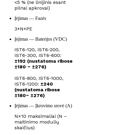
<5 % (ne linijinis esant
pilnai apkrovai)
Įėjimas — Fazės
3+N+PE
Įėjimas — Baterijos (VDC)
IST6-120, IST6-200,
IST6-300, IST6-600:
±192 (nustatoma ribose
±180 ~ ±276)
IST6-800, IST6-1000,
IST6-1200:
±240
(nustatoma ribose
±180~ ±276)
Įėjimas — Įkrovimo srovė (A)
N×10 maksimaliai (N –
maitinimo modulių
skaičius)