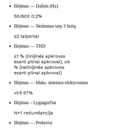
Išėjimas — Dažnis (Hz)
50/60± 0.2%
Išėjimas — Skirtumas tarp 3 fazių
≤2 laipsniai
Išėjimas — THD
≤1 % (linijinės apkrovos
esant pilnai apkrovai), ≤4
% (nelinijinės apkrovos
esant pilnai apkrovai)
Išėjimas — Maks. sistemos efektyvumas
virš 97%
Išėjimas – Lygiagrečiai
N+1 redundancija
Išėjimas — Perkrova