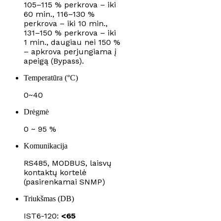
105–115 % perkrova – iki
60 min., 116–130 %
perkrova – iki 10 min.,
131–150 % perkrova – iki
1 min., daugiau nei 150 %
– apkrova perjungiama į
apeigą (Bypass).
Temperatūra (°C)
0~40
Drėgmė
0 ~ 95 %
Komunikacija
RS485, MODBUS, laisvų
kontaktų kortelė
(pasirenkamai SNMP)
Triukšmas (DB)
IST6-120:
<65