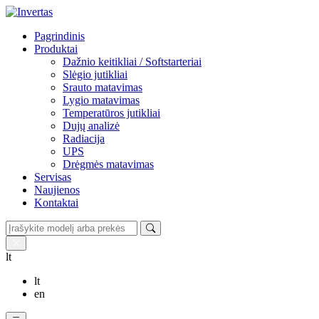
Pagrindinis
Produktai
Dažnio keitikliai / Softstarteriai
Slėgio jutikliai
Srauto matavimas
Lygio matavimas
Temperatūros jutikliai
Dujų analizė
Radiacija
UPS
Drėgmės matavimas
Servisas
Naujienos
Kontaktai
lt
lt
en