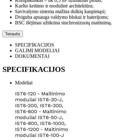
Kompaktiškas – tik 0,5 m² užimamas plotas;
Karšto keitimo ir modulinė architektūra;
Savivalymo sistema mažina dulkių kaupimąsi;
Dviguba apsauga valdymo blokui ir baterijoms;
BSC išėjimas užtikrina sinchronizuotą maitinimą.
Teirautis
SPECIFIKACIJOS
GALIMI MODELIAI
DOKUMENTAI
SPECIFIKACIJOS
Modeliai
IST6-120 - Maitinimo
moduliai IST6-30-J,
IST6-200, IST6-300,
IST6-600 - Maitinimo
moduliai IST6-50-J,
IST6-800, IST6-1000,
IST6-1200 - Maitinimo
moduliai IST6-100-J