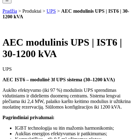
Pradžia
>
Produktai
>
UPS
>
AEC modulinis UPS | IST6 | 30-
1200 kVA
AEC modulinis UPS | IST6 |
30-1200 kVA
UPS
AEC IST6 – modulinė 3f UPS sistema (30–1200 kVA)
Aukšto efektyvumo (iki 97 %) modulinis UPS sprendimas
vidutiniams ir dideliems duomenų centrams. Sistema lengvai
plečiama iki 2,4 MW, palaiko karšto keitimo modulius ir užtikrina
nuolatinę rezervaciją. Siūlomos konfigūracijos iki 1200 kVA.
Pagrindiniai privalumai:
IGBT technologija su itin mažomis harmonikomis;
Aukštas energijos efektyvumas ir patikimumas;