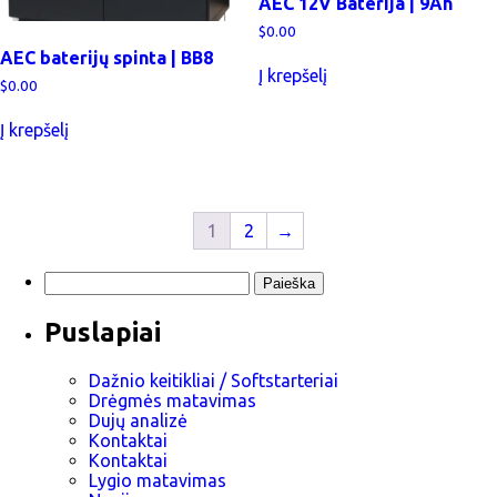
AEC 12V Baterija | 9Ah
$
0.00
AEC baterijų spinta | BB8
Į krepšelį
$
0.00
Į krepšelį
1
2
→
Ieškoti:
Puslapiai
Dažnio keitikliai / Softstarteriai
Drėgmės matavimas
Dujų analizė
Kontaktai
Kontaktai
Lygio matavimas