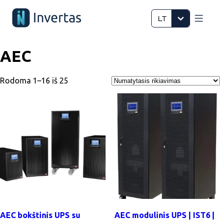
LT
AEC
Rodoma 1–16 iš 25
AEC bokštinis UPS su
AEC modulinis UPS | IST6 |