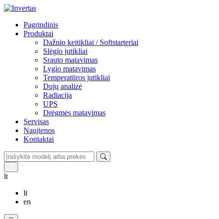
Pagrindinis
Produktai
Dažnio keitikliai / Softstarteriai
Slėgio jutikliai
Srauto matavimas
Lygio matavimas
Temperatūros jutikliai
Dujų analizė
Radiacija
UPS
Drėgmės matavimas
Servisas
Naujienos
Kontaktai
lt
lt
en