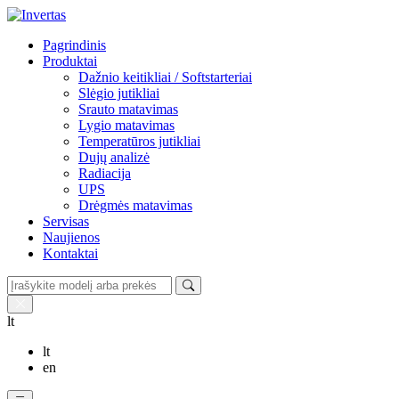
Pagrindinis
Produktai
Dažnio keitikliai / Softstarteriai
Slėgio jutikliai
Srauto matavimas
Lygio matavimas
Temperatūros jutikliai
Dujų analizė
Radiacija
UPS
Drėgmės matavimas
Servisas
Naujienos
Kontaktai
lt
lt
en