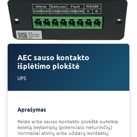
AEC sauso kontakto
išplėtimo plokštė
UPS
Aprašymas
Relės arba sauso kontakto plokštė suteikia
keletą beįtampių (potencialo neturinčių)
normaliai atvirų arba uždarų kontaktų,