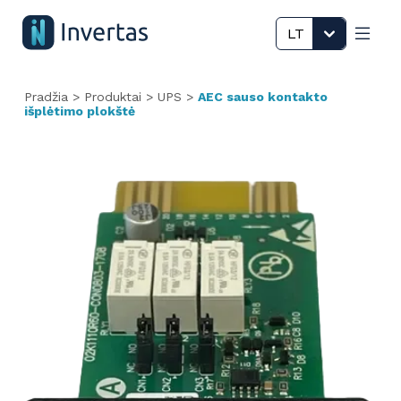
LT
Pradžia
>
Produktai
>
UPS
>
AEC sauso kontakto
išplėtimo plokštė