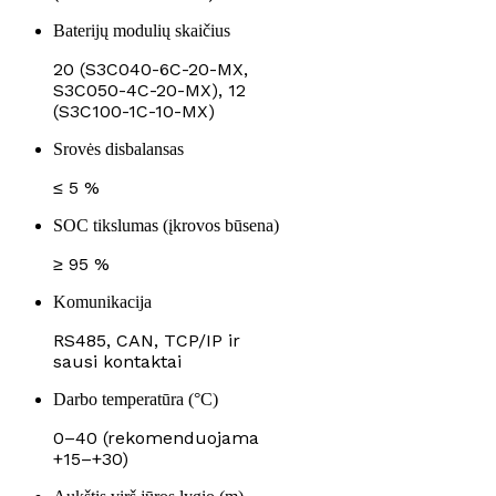
Baterijų modulių skaičius
20 (S3C040-6C-20-MX,
S3C050-4C-20-MX), 12
(S3C100-1C-10-MX)
Srovės disbalansas
≤ 5 %
SOC tikslumas (įkrovos būsena)
≥ 95 %
Komunikacija
RS485, CAN, TCP/IP ir
sausi kontaktai
Darbo temperatūra (°C)
0–40 (rekomenduojama
+15–+30)