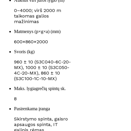
Aukštis virš jūros lygio (m)
0–4000; virš 2000 m
taikomas galios
mažinimas
Matmenys (p×g×a) (mm)
600×860×2000
Svoris (kg)
960 ± 10 (S3C040-6C-20-
MX), 1000 ± 10 (S3C050-
4C-20-MX), 860 ± 10
(S3C100-1C-10-MX)
Maks. lygiagrečių spintų sk.
8
Pasirenkama įranga
Skirstymo spinta, gaisro
apsaugos spinta, IT
galinis rėmas