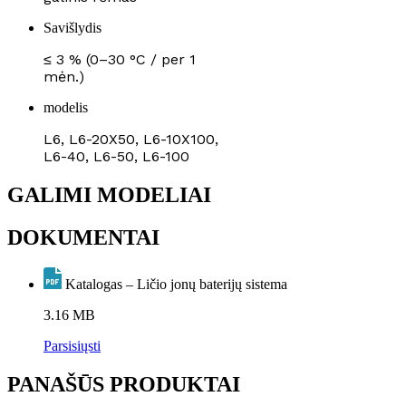
Savišlydis
≤ 3 % (0–30 °C / per 1
mėn.)
modelis
L6, L6-20X50, L6-10X100,
L6-40, L6-50, L6-100
GALIMI MODELIAI
DOKUMENTAI
Katalogas – Ličio jonų baterijų sistema
3.16 MB
Parsisiųsti
PANAŠŪS PRODUKTAI