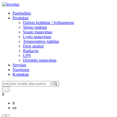
Pagrindinis
Produktai
Dažnio keitikliai / Softstarteriai
Slėgio jutikliai
Srauto matavimas
Lygio matavimas
Temperatūros jutikliai
Dujų analizė
Radiacija
UPS
Drėgmės matavimas
Servisas
Naujienos
Kontaktai
lt
lt
en