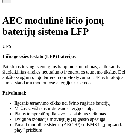
AEC modulinė ličio jonų
baterijų sistema LFP
UPS
Ličio geležies fosfato (LFP) baterijos
Patikimas ir saugus energijos kaupimo sprendimas, atitinkantis
šiuolaikinius anglies neutralumo ir energijos taupymo tikslus. Dėl
aukšto saugumo, ilgo tarnavimo ir efektyvumo LFP technologija
tampa standartu moderniose energijos sistemose.
Privalumai:
Ilgesnis tarnavimo ciklas nei švino rūgšties baterijų
Mažas savišlisdis ir didesnė energijos talpa
Platus temperatūrų diapazonas, stabilus veikimas
Dviguba izoliacija ir dviejų lygių gaisro apsauga
Išmani modulinė sistema (AEC S³) su BMS ir „plug-and-
play“ priežiūra