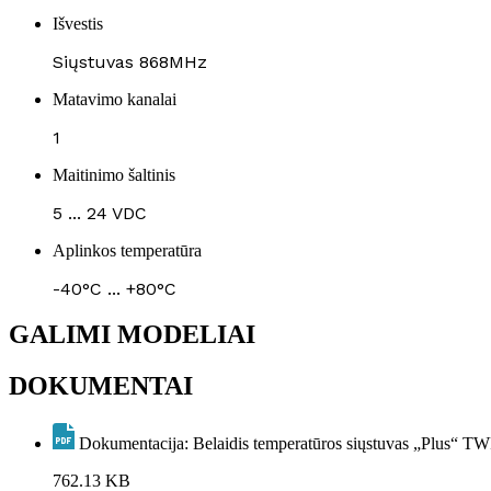
Išvestis
Siųstuvas 868MHz
Matavimo kanalai
1
Maitinimo šaltinis
5 ... 24 VDC
Aplinkos temperatūra
-40°C ... +80°C
GALIMI MODELIAI
DOKUMENTAI
Dokumentacija: Belaidis temperatūros siųstuvas „Plus“ 
762.13 KB