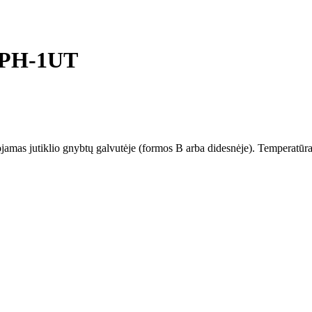
TWPH-1UT
mas jutiklio gnybtų galvutėje (formos B arba didesnėje). Temperatūra i