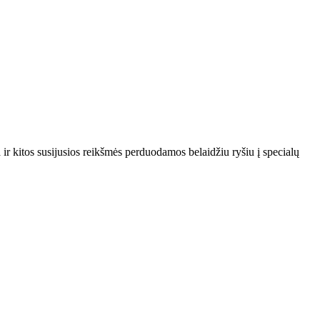
r kitos susijusios reikšmės perduodamos belaidžiu ryšiu į specialų