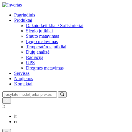
Pagrindinis
Produktai
Dažnio keitikliai / Softstarteriai
Slėgio jutikliai
Srauto matavimas
Lygio matavimas
Temperatūros jutikliai
Dujų analizė
Radiacija
UPS
Drėgmės matavimas
Servisas
Naujienos
Kontaktai
lt
lt
en