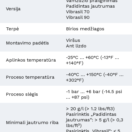
Vamzdžio prailginimas
Padidintas jautrumas
Versija
Vibrasil 70
Vibrasil 90
Terpė
Birios medžiagos
Viršus
Montavimo padėtis
Ant lizdo
-25°C … +60°C (-13°F …
Aplinkos temperatūra
+140°F)
-40°C … +150°C (-40°F …
Proceso temperatūra
+302°F)
-1 bar … +6 bar (-14.5 psi
Proceso slėgis
… +87 psi)
> 20 g/l (> 1.2 lbs/ft3)
Pasirinktis „Padidintas
jautrumas“: > 5 g/l (> 0,3
Minimali jautrumo riba
lbs/ft³)
Pasirinktis „Vibrasil“: < 5