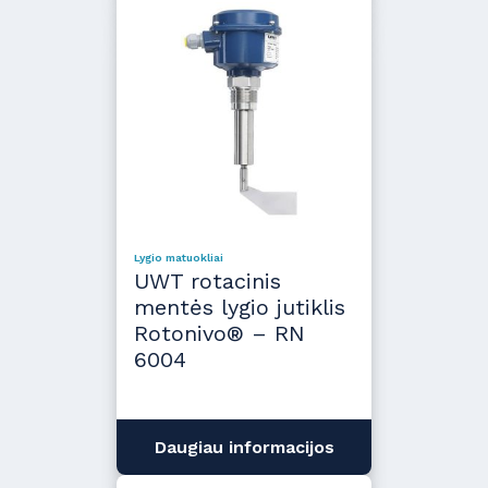
Lygio matuokliai
UWT rotacinis
mentės lygio jutiklis
Rotonivo® – RN
6004
Daugiau informacijos