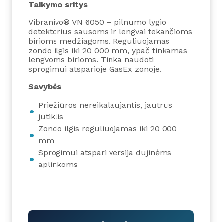
Taikymo sritys
Vibranivo® VN 6050 – pilnumo lygio
detektorius sausoms ir lengvai tekančioms
birioms medžiagoms. Reguliuojamas
zondo ilgis iki 20 000 mm, ypač tinkamas
lengvoms birioms. Tinka naudoti
sprogimui atsparioje GasEx zonoje.
Savybės
Priežiūros nereikalaujantis, jautrus
jutiklis
Zondo ilgis reguliuojamas iki 20 000
mm
Sprogimui atspari versija dujinėms
aplinkoms