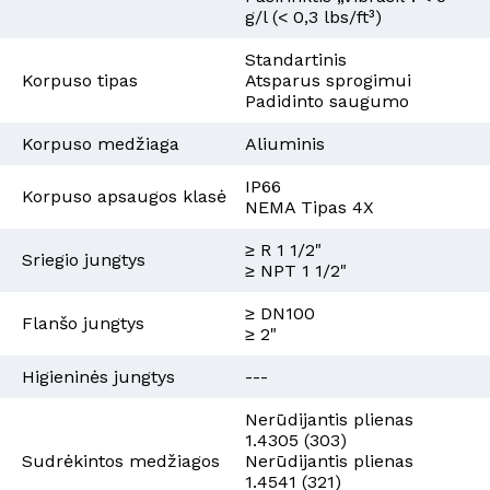
g/l (< 0,3 lbs/ft³)
Standartinis
Korpuso tipas
Atsparus sprogimui
Padidinto saugumo
Korpuso medžiaga
Aliuminis
IP66
Korpuso apsaugos klasė
NEMA Tipas 4X
≥ R 1 1/2"
Sriegio jungtys
≥ NPT 1 1/2"
≥ DN100
Flanšo jungtys
≥ 2"
Higieninės jungtys
---
Nerūdijantis plienas
1.4305 (303)
Sudrėkintos medžiagos
Nerūdijantis plienas
1.4541 (321)