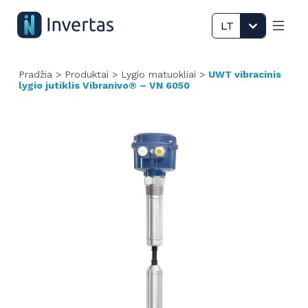
LT
Pradžia
>
Produktai
>
Lygio matuokliai
>
UWT vibracinis
lygio jutiklis Vibranivo® – VN 6050