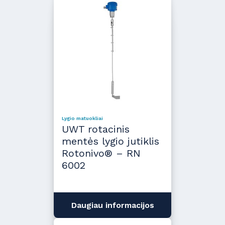
Lygio matuokliai
UWT rotacinis
mentės lygio jutiklis
Rotonivo® – RN
6002
Daugiau informacijos