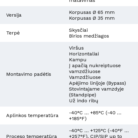
matavimas
Korpusas Ø 65 mm
Versija
Korpusas Ø 35 mm
Skysčiai
Terpė
Birios medžiagos
Viršus
Horizontaliai
Kampu
Į apačią nukreiptuose
vamzdžiuose
Montavimo padėtis
Vamzdžiuose
Apėjimo linijoje (Bypass)
Stovintajame vamzdyje
(Standpipe)
Už indo ribų
-40°C … +85°C (-40 …
Aplinkos temperatūra
+185°F)
-40°C … +125°C (-40°F …
Proceso temperatūra
+257°F), CIP/SIP up to