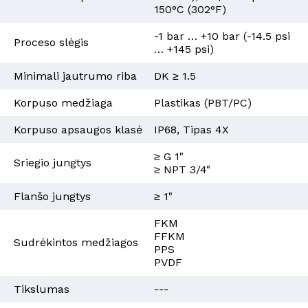
150°C (302°F)
-1 bar … +10 bar (-14.5 psi
Proceso slėgis
… +145 psi)
Minimali jautrumo riba
DK ≥ 1.5
Korpuso medžiaga
Plastikas (PBT/PC)
Korpuso apsaugos klasė
IP68, Tipas 4X
≥ G 1"
Sriegio jungtys
≥ NPT 3/4"
Flanšo jungtys
≥ 1"
FKM
FFKM
Sudrėkintos medžiagos
PPS
PVDF
Tikslumas
---