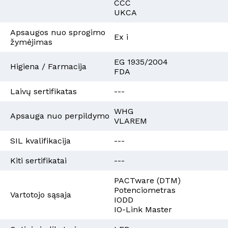
CCC
UKCA
Apsaugos nuo sprogimo
Ex i
žymėjimas
EG 1935/2004
Higiena / Farmacija
FDA
Laivų sertifikatas
---
WHG
Apsauga nuo perpildymo
VLAREM
SIL kvalifikacija
---
Kiti sertifikatai
---
PACTware (DTM)
Potenciometras
Vartotojo sąsaja
IODD
IO-Link Master