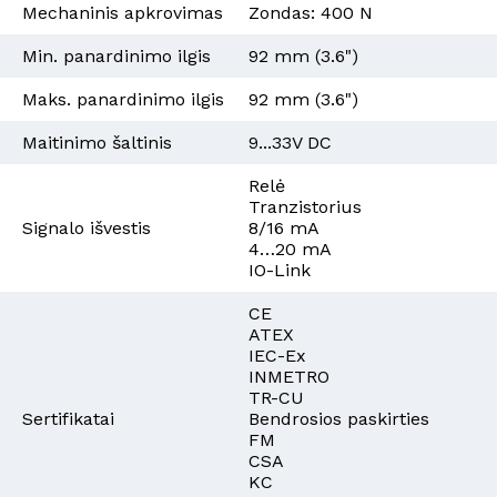
Mechaninis apkrovimas
Zondas: 400 N
Min. panardinimo ilgis
92 mm (3.6")
Maks. panardinimo ilgis
92 mm (3.6")
Maitinimo šaltinis
9...33V DC
Relė
Tranzistorius
Signalo išvestis
8/16 mA
4…20 mA
IO-Link
CE
ATEX
IEC-Ex
INMETRO
TR-CU
Sertifikatai
Bendrosios paskirties
FM
CSA
KC