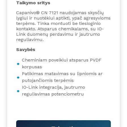
Taikymo sritys
Capanivo® CN 7121 naudojamas skysčių
lygiui ir nuotėkiui aptikti, ypač agresyvioms
terpėms. Tinka montuoti be tiesioginio
kontakto. Atsparus chemikalams, su IO-
Link duomenų perdavimu ir jautrumo
reguliavimu.
Savybės
Cheminiam poveikiui atsparus PVDF
korpusas
Patikimas matavimas su lipniomis ar
putojančiomis terpėmis
IO-Link integracija, jautrumo
reguliavimas potenciometru