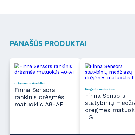
PANAŠŪS PRODUKTAI
Drėgmės matuokliai
Finna Sensors
Drėgmės matuokliai
Finna Sensors
rankinis drėgmės
statybinių medži
matuoklis A8-AF
drėgmės matuokl
LG