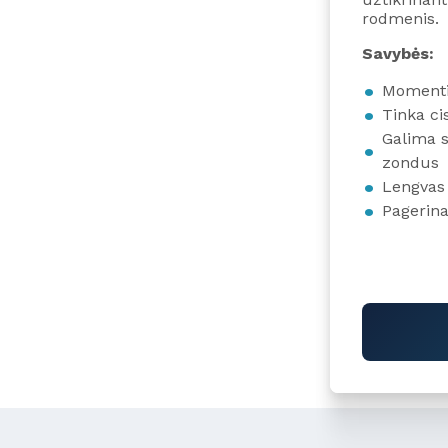
rodmenis.
Savybės:
Momenti
Tinka c
Galima s
zondus
Lengvas
Pagerin