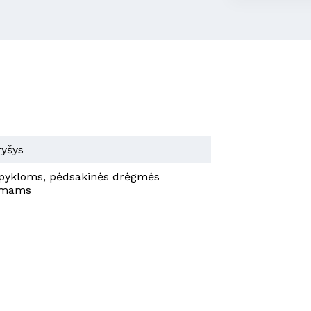
ryšys
alpykloms, pėdsakinės drėgmės
imams