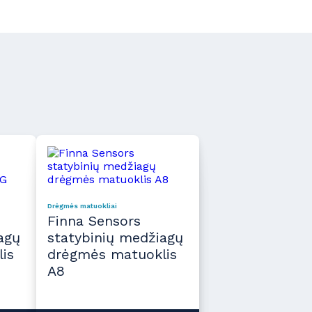
Drėgmės matuokliai
Finna Sensors
agų
statybinių medžiagų
is
drėgmės matuoklis
A8