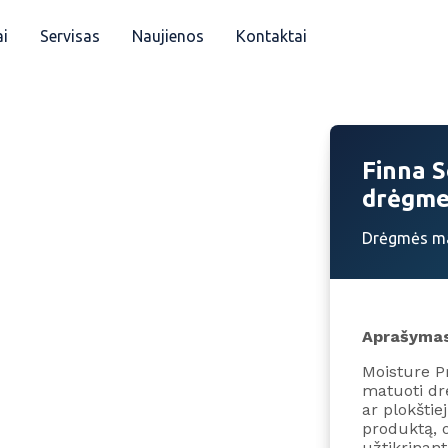
i
Servisas
Naujienos
Kontaktai
Finna 
drėgme
Drėgmės ma
Aprašyma
Moisture P
matuoti dr
ar plokštie
produktą, o
užtikrinan