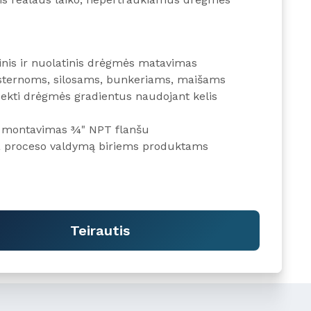
nis ir nuolatinis drėgmės matavimas
isternoms, silosams, bunkeriams, maišams
ekti drėgmės gradientus naudojant kelis
 montavimas ¾" NPT flanšu
a proceso valdymą biriems produktams
Teirautis