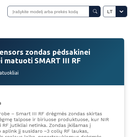
LT
Sensors zondas pėdsakinei
i matuoti SMART III RF
tuokliai
s
robe – Smart III RF drėgmės zondas skirtas
ėgmę talpose ir biriuose produktuose, kur NIR
ji RF jutikliai netinka. Zondas įkišamas į
 aplink jį susidaro ~3 colių RF laukas,
tis realaus laiko, nepertraukiamus drėgmės