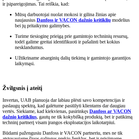
ir įsipareigojimas. Tai reiškia, kad:
Mūsų darbuotojai nuolat mokosi ir gilina žinias apie
naujausius
Danfoss ir VACON dažnio keitiklių
modelius
bei jų pritaikymo galimybes.
Turime tiesioginę prieigą prie gamintojo techninių resursų,
todėl galime greitai identifikuoti ir pašalinti bet kokius
nesklandumus.
Užtikriname atsarginių dalių tiekimą ir gamintojo garantijos
laikymąsi.
Žvilgsnis į ateitį
Invertas, UAB planuoja dar labiau plėsti savo kompetencijas ir
paslaugų spektrą, kad galėtume pasiūlyti klientams dar daugiau
vertės. Siekiame, kad kiekvienas, pasirinkęs
Danfoss ar VACON
dažnio keitiklius
, gautų ne tik kokybišką produktą, bet ir patikimą
techninį partnerį visam įrangos eksploatacijos laikotarpiui.
Būdami pažengusiu Danfoss ir VACON partneriu, mes ne tik
atstovaujame šiuos galingus prekių ženklus, bet ir prisiimame