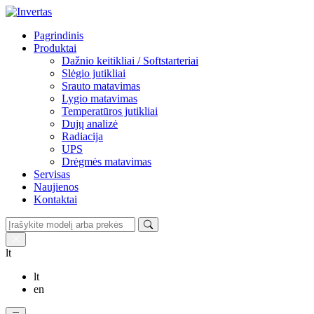
Pagrindinis
Produktai
Dažnio keitikliai / Softstarteriai
Slėgio jutikliai
Srauto matavimas
Lygio matavimas
Temperatūros jutikliai
Dujų analizė
Radiacija
UPS
Drėgmės matavimas
Servisas
Naujienos
Kontaktai
lt
lt
en