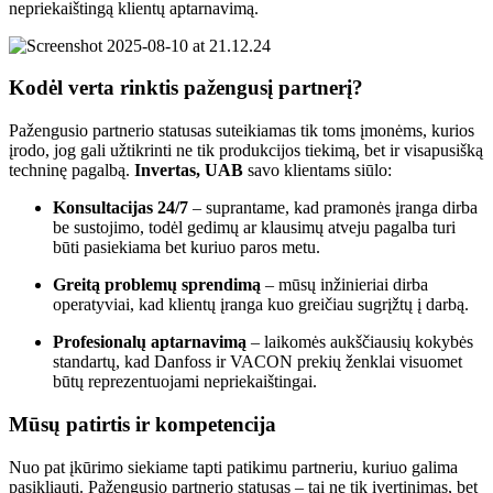
nepriekaištingą klientų aptarnavimą.
Kodėl verta rinktis pažengusį partnerį?
Pažengusio partnerio statusas suteikiamas tik toms įmonėms, kurios
įrodo, jog gali užtikrinti ne tik produkcijos tiekimą, bet ir visapusišką
techninę pagalbą.
Invertas, UAB
savo klientams siūlo:
Konsultacijas 24/7
– suprantame, kad pramonės įranga dirba
be sustojimo, todėl gedimų ar klausimų atveju pagalba turi
būti pasiekiama bet kuriuo paros metu.
Greitą problemų sprendimą
– mūsų inžinieriai dirba
operatyviai, kad klientų įranga kuo greičiau sugrįžtų į darbą.
Profesionalų aptarnavimą
– laikomės aukščiausių kokybės
standartų, kad Danfoss ir VACON prekių ženklai visuomet
būtų reprezentuojami nepriekaištingai.
Mūsų patirtis ir kompetencija
Nuo pat įkūrimo siekiame tapti patikimu partneriu, kuriuo galima
pasikliauti. Pažengusio partnerio statusas – tai ne tik įvertinimas, bet