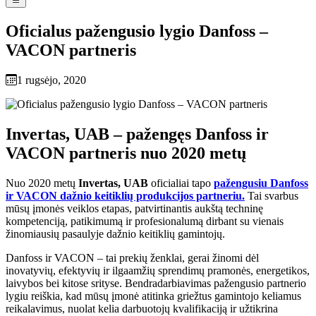
Oficialus pažengusio lygio Danfoss –
VACON partneris
1 rugsėjo, 2020
Invertas, UAB – pažengęs Danfoss ir
VACON partneris nuo 2020 metų
Nuo 2020 metų
Invertas, UAB
oficialiai tapo
pažengusiu Danfoss
ir VACON dažnio keitiklių produkcijos partneriu.
Tai svarbus
mūsų įmonės veiklos etapas, patvirtinantis aukštą techninę
kompetenciją, patikimumą ir profesionalumą dirbant su vienais
žinomiausių pasaulyje dažnio keitiklių gamintojų.
Danfoss ir VACON – tai prekių ženklai, gerai žinomi dėl
inovatyvių, efektyvių ir ilgaamžių sprendimų pramonės, energetikos,
laivybos bei kitose srityse. Bendradarbiavimas pažengusio partnerio
lygiu reiškia, kad mūsų įmonė atitinka griežtus gamintojo keliamus
reikalavimus, nuolat kelia darbuotojų kvalifikaciją ir užtikrina